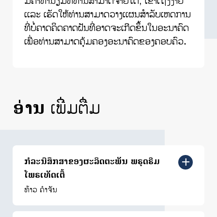
ມີຄ່າທຳນຽມທີ່ທ່ານສາມາດຈ່າຍໄດ້, ເຂົ້າເຖິງງ່າຍ
ເເລະ ເຮັດໃຫ້ທ່ານສາມາດວາງເເຜນສຳລັບເຫດການ
ທີ່ບໍ່ຄາດຄິດຄາດຝັນທີ່ອາດຈະເກີດຂຶ້ນໃນອະນາຄົດ
ເພື່ອທ່ານສາມາດຄຸ້ມຄອງອະນາຄົດຂອງຄອບຄົວ.
ອ່ານ
ເພີ່ມຕື່ມ
ກໍລະນີສຶກສາຂອງຜະລິດຕະພັນ ພຣູດຣີມ
ໂພຣເທັດເຕີ້
ທ້າວ ຄຳຈັນ