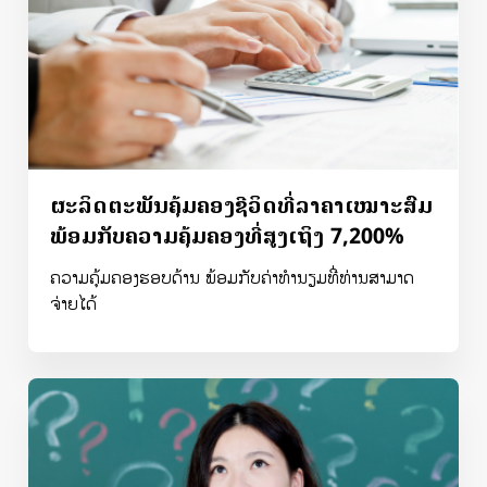
ຜະລິດຕະພັນຄຸ້ມຄອງຊີວິດທີ່ລາຄາເໝາະສົມ
ພ້ອມກັບຄວາມຄຸ້ມຄອງທີ່ສູງເຖິງ 7,200%
ຄວາມຄຸ້ມຄອງຮອບດ້ານ ພ້ອມກັບຄ່າທຳນຽມທີ່ທ່ານສາມາດ
ຈ່າຍໄດ້