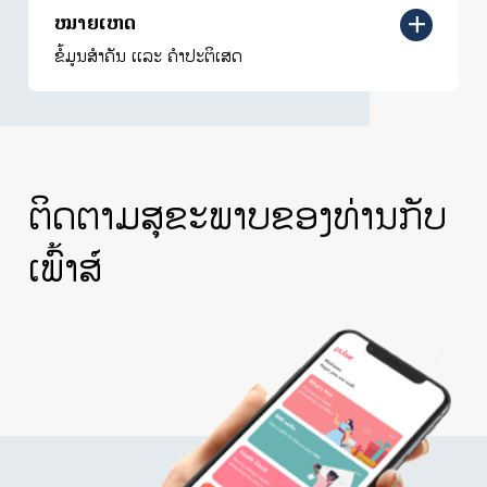
ໝາຍເຫດ
ຂໍ້ມູນສຳຄັນ ເເລະ ຄຳປະຕິເສດ
ຕິດຕາມສຸຂະພາບຂອງທ່ານກັບ
ເພົ້າສ໌