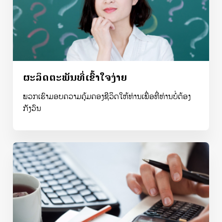
ຜະລິດຕະພັນທີ່ເຂົ້າໃຈງ່າຍ
ພວກເຮົາມອບຄວາມຄຸ້ມຄອງຊີວິດໃຫ້ທ່ານເພື່ອທີ່ທ່ານບໍ່ຕ້ອງ
ກັງວົນ