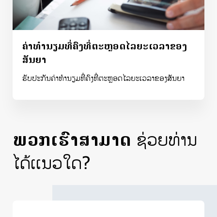
ຄ່າທຳນຽມທີ່ຄົງທີ່ຕະຫຼອດໄລຍະເວລາຂອງ
ສັນຍາ
ຮັບປະກັນຄ່າທຳນຽມທີ່ຄົງທີ່ຕະຫຼອດໄລຍະເວລາຂອງສັນຍາ
ພວກເຮົາສາມາດ
ຊ່ວຍທ່ານ
ໄດ້ເເນວໃດ?