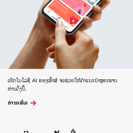
ເທັກໂນໂລຊີ AI ຂອງເພົ້າສ໌ ຈະຊ່ວຍໃຫ້ຄຳແນະນຳສຸຂະພາບ
ທ່ານດັ່ງນີ້.
ອ່ານເພີ່ມ