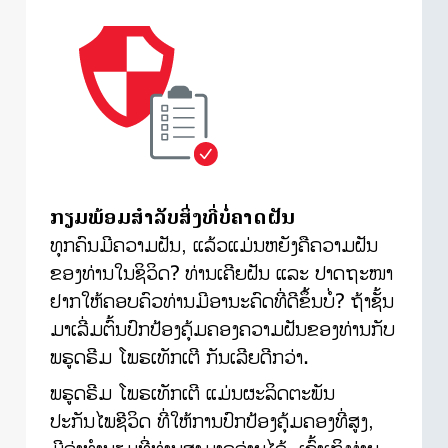
ກຽມພ້ອມສຳລັບສິ່ງທີ່ບໍ່ຄາດຝັນ
ທຸກຄົນມີຄວາມຝັນ, ແລ້ວແມ່ນຫຍັງຄືຄວາມຝັນ
ຂອງທ່ານໃນຊິວິດ? ທ່ານເຄີຍຝັນ ແລະ ປາດຖະໜາ
ຢາກໃຫ້ຄອບຄົວທ່ານມີອານະຄົດທີ່ດີຂຶ້ນບໍ່? ຖ້າຊັ້ນ
ມາເລີ່ມຕົ້ນປົກປ້ອງຄຸ້ມຄອງຄວາມຝັນຂອງທ່ານກັບ
ພຣູດຣີມ ໂພຣເທັກເຕີ ກັນເລີຍດີກວ່າ.
ພຣູດຣີມ ໂພຣເທັກເຕີ ແມ່ນຜະລິດຕະພັນ
ປະກັນໄພຊີວິດ ທີ່ໃຫ້ການປົກປ້ອງຄຸ້ມຄອງທີ່ສູງ,