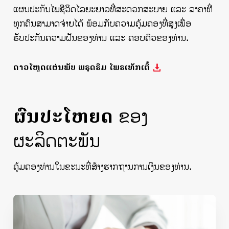
ແຜນປະກັນໄພຊີວິດໄລຍະຍາວທີ່ສະດວກສະບາຍ ແລະ ລາຄາທີ່
ທຸກຄົນສາມາດຈ່າຍໄດ້ ພ້ອມກັບຄວາມຄຸ້ມຄອງທີ່ສູງເພື່ອ
ຮັບປະກັນຄວາມຝັນຂອງທ່ານ ແລະ ຄອບຄົວຂອງທ່ານ.
ດາວໂຫຼດແຜ່ນພັບ ພຣູດຣີມ ໂພຣເທັກເຕີ້
ຜົນປະໂຫຍດ
ຂອງ
ຜະລິດຕະພັນ
ຄຸ້ມຄອງທ່ານໃນຂະນະທີ່ສ້າງຮາກຖານການເງິນຂອງທ່ານ.