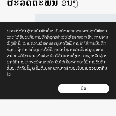
ຜະລິດຕະພັນ
ອື່ນໆ
ລາຍ​ລະ​ອຽດ​ຂອງ​ຜະ​ລິດ​ຕະ​ພັນ
ພວກເຮົາ່ນຳໃຊ້ການບັນທຶກຂໍ້ມູນເພື່ອອຳນວຍຄວາມສະດວກໃຫ້ທ່ານ
ແລະ ໄດ້ຮັບປະສົບການທີ່ດີທີ່ສຸດເທິງເວັບໄຊ້ຂອງພວກເຮົາ.​ ການອ່ານ
ເບິ່ງໜ້ານີ້,​ ໝາຍຄວາມວ່າທ່ານອະນຸຍາດໃຫ້ມີການນຳໃຊ້ການບັນທຶກ
ຂໍ້ມູນ.​ ຖ້າທ່ານບໍ່ຕ້ອງການໃຫ້ມີການນຳໃຊ້ການບັນທຶກຂໍ້ມູນ, ທ່ານ
ສາມາດແກ້ໄຂຄວາມເປັນສ່ວນຕົວໄດ້ໃນການຕັ້ງຄ່າ.​ ກະລຸນາຮັບຮູ້ວ່າ
ບາງບໍລິການແາດຈະບໍ່ສາມາດດຳເນີນໄດ້ເນື່ອງຈາກວ່າບໍ່ມີການບັນທຶກ
ຂໍ້ມູນ. ສຳລັບຂໍ້ມູນເພີ່ມຕື່ມ, ທ່ານສາມາດອ່ານ
ນະໂຍບາຍສ່ວນບຸກຄົນ
ໄດ້
ສົ່ງ​ຄຳ​ຖາມ​ມາ​ຫາ​ພວກ​ເຮົາ
+856 21 211 123
ປິດ
ພຣູໄບຣ້ ເເຟມມີລີ
ພຣູໄບຣ້ ແຟມມີລີເປັນຜະລິດຕະພັນທີ່ຕອບ
ສະໜອງທັງຄວາມຄຸ້ມຄອງ ແລະ ການສະສົມທຶນ