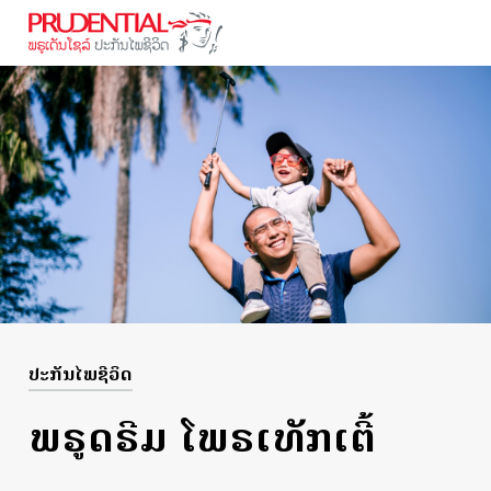
ປະ​ກັນ​ໄພ​ຊີ​ວິດ
ພຣູດຣີມ ໂພຣເທັກເຕີ້