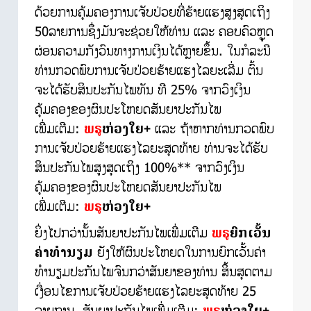
ດ້ວຍການຄຸ້ມຄອງການເຈັບປ່ວຍທີ່ຮ້າຍແຮງສູງສຸດເຖິງ
50ລາຍການຊຶ່ງມັນຈະຊ່ວຍໃຫ້ທ່ານ ແລະ ຄອບຄົວຫຼຸດ
ຜ່ອນຄວາມກັງວົນທາງການເງິນໄດ້ຫຼາຍຂຶ້ນ. ໃນກໍລະນີ
ທ່ານກວດພົບການເຈັບປ່ວຍຮ້າຍແຮງໄລຍະເລີ່ມ ຕົ້ນ
ຈະໄດ້ຮັບສິນປະກັນໄພທັນ ທີ 25% ຈາກວົງເງິນ
ຄຸ້ມຄອງຂອງຜົນປະໂຫຍດສັນຍາປະກັນໄພ
ເພີ່ມເຕີມ:
ພຣູ
ຫ່ວງໃຍ+
ແລະ ຖ້າຫາກທ່ານກວດພົບ
ການເຈັບປ່ວຍຮ້າຍແຮງໄລຍະສຸດທ້າຍ ທ່ານຈະໄດ້ຮັບ
ສິນປະກັນໄພສູງສຸດເຖິງ 100%** ຈາກວົງເງິນ
ຄຸ້ມຄອງຂອງຜົນປະໂຫຍດສັນຍາປະກັນໄພ
ເພີ່ມເຕີມ:
ພຣູ
ຫ່ວງໃຍ+
ຍິ່ງໄປກວ່ານັ້ນສັນຍາປະກັນໄພເພີ່ມເຕີມ
ພຣູ
ຍົກເວັ້ນ
ຄ່າທຳນຽມ
ຍັງໃຫ້ຜົນປະໂຫຍດໃນການຍົກເວັ້ນຄ່າ
ທຳນຽມປະກັນໄພຈົນກວ່າສັນຍາຂອງທ່ານ ສິ້ນສຸດຕາມ
ເງື່ອນໄຂການເຈັບປ່ວຍຮ້າຍແຮງໄລຍະສຸດທ້າຍ 25