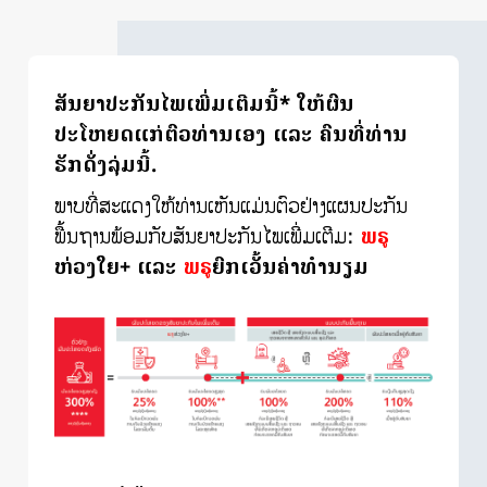
ສັນຍາປະກັນໄພເພີ່ມເຕີມນີ້* ໃຫ້ຜົນ
ປະໂຫຍດແກ່ຕົວທ່ານເອງ ແລະ ຄົນທີ່ທ່ານ
ຮັກດັ່ງລຸ່ມນີ້.
ພາບທີ່ສະແດງໃຫ້ທ່ານເຫັນແມ່ນຕົວຢ່າງແຜນປະກັນ
ພື້ນຖານພ້ອມກັບສັນຍາປະກັນໄພເພີ່ມເຕີມ:
ພຣູ
ຫ່ວງໃຍ+ ແລະ
ພຣູ
ຍົກເວັ້ນຄ່າທຳນຽມ