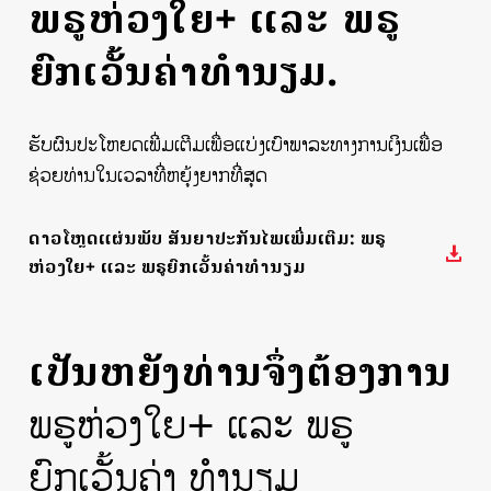
ພຣູຫ່ວງໃຍ+ ແລະ ພຣູ
ຍົກເວັ້ນຄ່າທຳນຽມ.
ຮັບຜົນປະໂຫຍດເພີ່ມເຕີມເພື່ອແບ່ງເບົາພາລະທາງການເງິນເພື່ອ
ຊ່ວຍທ່ານໃນເວລາທີ່ຫຍຸ້ງຍາກທີ່ສຸດ
ດາວໂຫຼດແຜ່ນພັບ ສັນຍາປະກັນໄພເພີ່ມເຕີມ: ພຣູ
ຫ່ວງໃຍ+ ແລະ ພຣູຍົກເວັ້ນຄ່າທຳນຽມ
ເປັນຫຍັງທ່ານຈຶ່ງຕ້ອງການ
ພຣູຫ່ວງໃຍ+ ແລະ ພຣູ
ຍົກເວັ້ນຄ່າ ທຳນຽມ