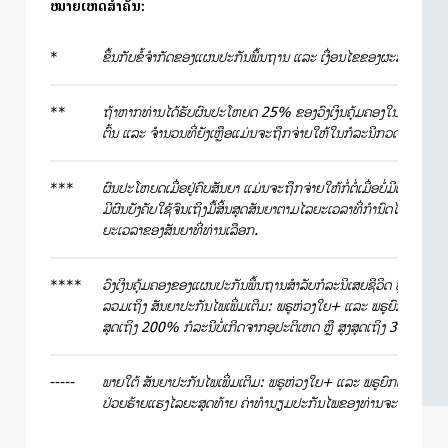
ໝາຍເຫດສຳຄັນ:
*
ຂຶ້ນ​ກັບ​ຂໍ້ຈຳ​ກັດ​ຂອງ​ແຜນ​ປະ​ກັນ​ພື້ນ​ຖານ ແລະ ເ​ງື່ອນ​ໄຂ​ຂອງ​ຜະ​ລິດ​ຕະ​ພັນ
**
ຖ້າ​ຫາກ​ທ່ານ​ໄດ້​ຮັບ​ຜົນ​ປະ​ໂຫຍດ 25% ຂອງວົງ​ເງິນ​ຄຸ້ມ​ຄອງໃນ​ກໍ​ລະ​ນີ​ກວດ
ຕົ້ນ ແລ​ະ ຈຳ​ນວນ​ທີ່​ຍັງ​ເຫຼືອແມ່ນ​ຈະ​ຖືກ​ຈ່າຍ​ໃຫ້​ໃນ​ກໍ​ລະ​ນີ​ກວດ​ພົບ​ພະ​ຍາ
***
ຜົນ​ປະ​ໂຫຍດ​ເມື່ອ​ຢູ່​ຄົບ​ສັນ​ຍາ ​​ແມ່ນ​ຈະ​​ຖືກ​ຈ່າຍໃຫ້​ກໍ່​ຕໍ່​ເມື່ອ​ບໍ່ມີ​ເຫ​ດ​ການ​
ມີ​ຜົນ​ບັງ​ຄັບ​ໃຊ້​ຈົນ​ເຖິງ​ມື້​ສິ້ນ​ສຸດ​ສັນ​ຍາຕາມ​ໄລ​ຍະ​ເວ​ລາ​ທີ່​ກຳ​ນົດ​ໄວ້ ແລະ 
ຍະເວ​ລາ​ຂອງສັນ​ຍາ​ທີ່​ທ່ານ​ເລືອກ.
****
ວົງ​ເງິນ​ຄຸ້ມ​ຄອງ​ຂອງ​ແຜນ​ປະ​ກັນ​ພື້ນ​ຖານສຳ​ລັບ​ກໍ​ລະ​ນີ​ເສຍ​ຊີ​ວິດ ຫຼື ເສຍ​
ລວມ​ເຖິງ
ສັນ​ຍາ​ປ​ະ​ກັນ​ໄພ​ເພີ່​ມ​ເຕີມ: ພຣູຫ່ວງໃຍ+ ແລະ ພຣູຍົກເວັ້ນຄ່າທ
ສຸດ​ເຖິງ 200% ກໍ​ລະ​ນີ​ບໍ່​ເກີດ​ຈາກ​ອຸ​ປະ​ຕິ​ເຫດ ຫຼື ສູງ​ສຸດ​ເຖິງ 300% ກໍ​ລະ
-----
ພາຍ​ໃຕ້​ ສັນ​​ຍາ​ປ​ະ​ກັນ​ໄພ​ເພີ່​ມ​ເຕີມ: ພຣູຫ່ວງໃຍ+ ແລະ ພຣູຍົກເວັ້ນຄ່າທ
ປ່ວຍ​ຮ້າຍ​ແຮງ​ໄລ​ຍະ​ສຸດ​ທ້າຍ ຄ່າ​ທຳ​ນຽມ​ປະ​ກັນ​ໄພຂອງ​ທ່ານຈະ​ຖືກ​ຍົກ​ເວັ້ນ​​