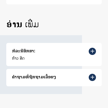
ອ່ານ
ເພີ່ມ
ກໍລະນີສຶກສາ:
ທ້າວ ສິດ
ຄໍາຖາມທີ່ຖືກຖາມເລື້ອຍໆ