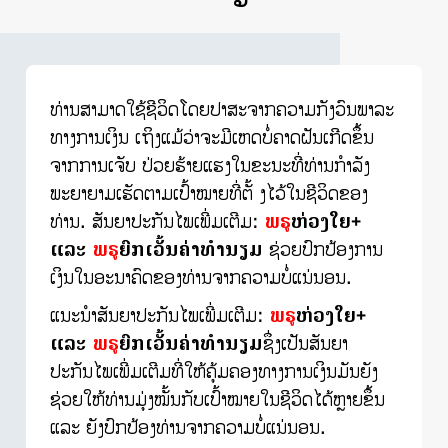
ທ່ານສາມາດໃຊ້ຊີວິດໂດຍປາສະຈາກຄວາມກັງວົນພາລະ
ທາງການເງິນ ເຖິງແມ້ວ່າຈະມີເຫດບໍ່ຄາດຝັນເກີດຂຶ້ນ
ຈາກການເຈັບ ປ່ວຍຮ້າຍແຮງໃນຂະນະທີ່ທ່ານກຳລັງ
ພະຍາຍາມເຮັດຕາມເປົ້າໝາຍທີ່ຕັ້ ງໄວ້ໃນຊີວິດຂອງ
ທ່ານ. ສັນຍາປະກັນໄພເພີ່ມເຕີມ:
ພຣູ
ຫ່ວງໃຍ+
ແລະ
ພຣູ
ຍົກເວັ້ນຄ່າທຳນຽມ
ຊ່ວຍປົກປ້ອງການ
ເງິນໃນອະນາຄົດຂອງທ່ານຈາກຄວາມບໍ່ແນ່ນອນ.
ແນະນຳສັນຍາປະກັນໄພເພີ່ມເຕີມ:
ພຣູ
ຫ່ວງໃຍ+
ແລະ
ພຣູ
ຍົກເວັ້ນຄ່າທຳນຽມ
ຊຶ່ງເປັນສັນຍາ
ປະກັນໄພເພີ່ມເຕີມທີ່ໃຫ້ຄຸ້ມຄອງທາງການເງິນມັນຍັງ
ຊ່ວຍໃຫ້ທ່ານມຸ່ງໝັ້ນກັບເປົ້າໝາຍໃນຊີວິດໄດ້ຫຼາຍຂຶ້ນ
ແລະ ຍັງປົກປ້ອງທ່ານຈາກຄວາມບໍ່ແນ່ນອນ.