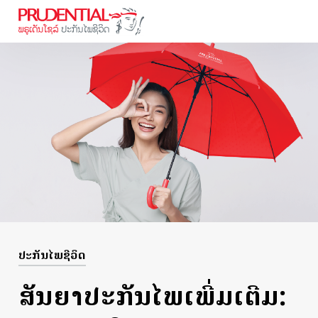
ປະ​ກັນ​ໄພ​ຊີ​ວິດ
ສັນຍາປະກັນໄພເພີ່ມເຕີມ: