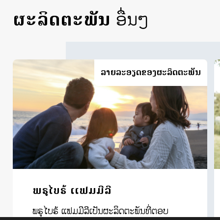
ຜະລິດຕະພັນ
ອື່ນໆ
ລາຍ​ລະ​ອຽດ​ຂອງ​ຜະ​ລິດ​ຕະ​ພັນ
ພຣູໄບຣ້ ເເຟມມີລີ
ພຣູໄບຣ້ ແຟມມີລີເປັນຜະລິດຕະພັນທີ່ຕອບ