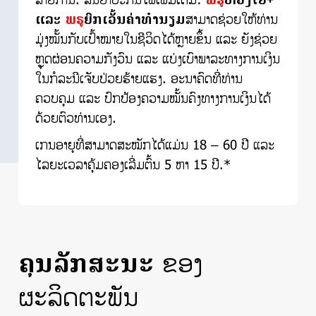
ລາຍການ. ສັນຍາປະກັນໄພເພີ່ມເຕີມ:
ພຣູ
ຫ່ວງໃຍ+
ແລະ
ພຣູ
ຍົກເວັ້ນຄ່າທຳນຽມ
ສາມາດຊ່ວຍໃຫ້ທ່ານ
ມຸ່ງໝັ້ນກັບເປົ້າໝາຍໃນຊີວິດໄດ້ຫຼາຍຂຶ້ນ ແລະ ຍັງຊ່ວຍ
ຫຼຸດຜ່ອນຄວາມກັງວົນ ແລະ ແບ່ງເບົາພາລະທາງການເງິນ
ໃນກໍລະນີເຈັບປ່ວຍຮ້າຍແຮງ. ອະນາຄົດທີ່ທ່ານ
ຄວບຄຸມ ແລະ ປົກປ້ອງຄວາມໝັ້ນຄົງທາງການເງິນໄດ້
ດ້ວຍຕົວທ່ານເອງ.
ເກນອາຍຸທີ່ສາມາດສະໝັກໄດ້ແມ່ນ 18 – 60 ປີ ແລະ
ໄລຍະເວລາຄຸ້ມຄອງເລີ່ມຕົ້ນ 5 ຫາ 15 ປີ.*
ຄຸນລັກສະນະ
ຂອງ
ຜະລິດຕະພັນ