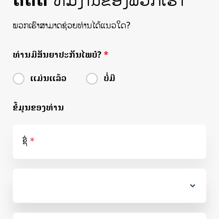
ຕິດຕໍ່
ທີມງານຂອງພວກເຮົາ
ພວກເຮົາສາມາດຊ່ວຍທ່ານໄດ້ແນວໃດ?
ທ່ານມີສັນຍາປະກັນໄພບໍ?
ທ່ານມີສັນຍາປະກັນໄພບໍ?
ແມ່ນແລ້ວ
ບໍ່ມີ
ຂໍ້ມູນຂອງທ່ານ
ຊື່
Country Code