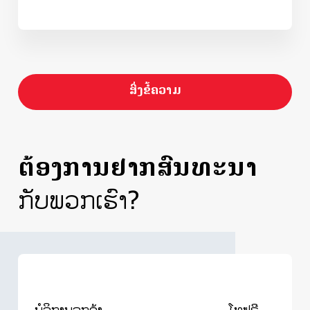
ສົ່ງຂໍ້ຄວາມ
ຕ້ອງການຢາກສົນທະນາ
ກັບພວກເຮົາ?