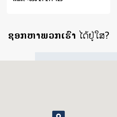
ຊອກຫາພວກເຮົາ
ໄດ້ຢູ່ໃສ?