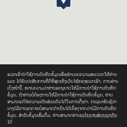
ພວກເຮົາ່ນຳໃຊ້ການບັນທຶກຂໍ້ມູນເພື່ອອຳນວຍຄວາມສະດວກໃຫ້ທ່ານ
ແລະ ໄດ້ຮັບປະສົບການທີ່ດີທີ່ສຸດເທິງເວັບໄຊ້ຂອງພວກເຮົາ.​ ການອ່ານ
ເບິ່ງໜ້ານີ້,​ ໝາຍຄວາມວ່າທ່ານອະນຸຍາດໃຫ້ມີການນຳໃຊ້ການບັນທຶກ
ນະຄອນຫຼວງວຽງຈັນ
ຂໍ້ມູນ.​ ຖ້າທ່ານບໍ່ຕ້ອງການໃຫ້ມີການນຳໃຊ້ການບັນທຶກຂໍ້ມູນ, ທ່ານ
ສາມາດແກ້ໄຂຄວາມເປັນສ່ວນຕົວໄດ້ໃນການຕັ້ງຄ່າ.​ ກະລຸນາຮັບຮູ້ວ່າ
ພຣູເດັນໂຊລ໌ ລາວ
ບາງບໍລິການແາດຈະບໍ່ສາມາດດຳເນີນໄດ້ເນື່ອງຈາກວ່າບໍ່ມີການບັນທຶກ
ຂໍ້ມູນ. ສຳລັບຂໍ້ມູນເພີ່ມຕື່ມ, ທ່ານສາມາດອ່ານ
ນະໂຍບາຍສ່ວນບຸກຄົນ
ໄດ້