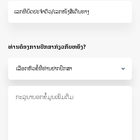
ເລກທີບັດປະຈຳຕົວ/ເລກໜັງສືເດີນທາງ
ທ່ານຕ້ອງການປຶກສາກ່ຽວກັບຫຍັງ?
ເລືອກຫົວຂໍ້ທີ່ທ່ານຢາກປຶກສາ
ກະລຸນາບອກຂໍ້ມູນເພີ່ມຕື່ມ