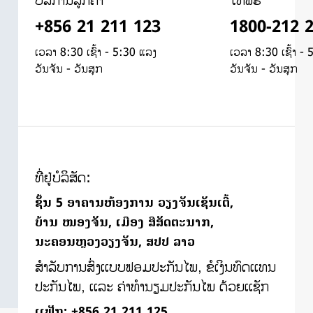
ບໍລິການລູກຄ້າ
ໂທຟຣີ
+856 21 211 123
1800-212 
ເວລາ 8:30 ເຊົ້າ - 5:30 ແລງ
ເວລາ 8:30 ເຊົ້າ -
ວັນຈັນ - ວັນສຸກ
ວັນຈັນ - ວັນສຸກ
ທີ່ຢູ່ບໍລິສັດ:
ຊັ້ນ 5 ອາຄານຫ້ອງການ ວຽງຈັນເຊັນເຕີ້,
ບ້ານ ໜອງຈັນ, ເມືອງ ສີສັດຕະນາກ,
ນະຄອນຫຼວງວຽງຈັນ, ສປປ ລາວ
ສຳລັບການສົ່ງເເບບຟອມປະກັນໄພ, ຂໍເງິນທົດເເທນ
ປະກັນໄພ, ເເລະ ຄ່າທຳນຽມປະກັນໄພ ດ້ວຍເເຊັກ
ເເຟັກ:
+856 21 211 125