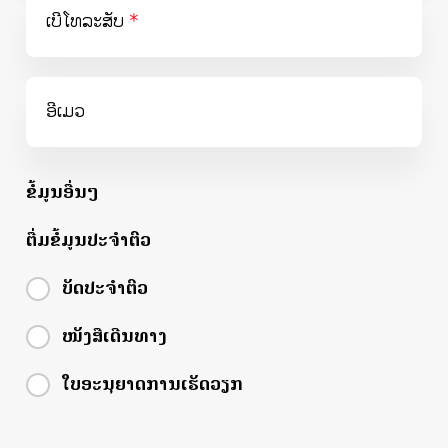
ເບີໂທລະສັບ
ອີເມວ
ຂໍ້ມູນອື່ນໆ
ຕື່ມຂໍ້ມູນປະຈຳຕົວ
ຕື່ມຂໍ້ມູນປະຈຳຕົວ
ບັດປະຈຳຕົວ
ໜັງສືເດີນທາງ
ໃບອະນຸຍາດການເຮັດວຽກ