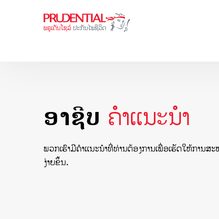
ອາຊີບ
ຄຳເເນະນຳ
ພວກເຮົາມີຄຳເເນະນຳທີ່ທ່ານຕ້ອງການເພື່ອເຮັດໃຫ້ການ
ງ່າຍຂຶ້ນ.