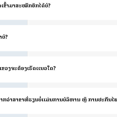
ເຂົ້າມາສະໝັກອີກໄດ້ບໍ?
າບໍ?
າງແຂວງຈະຕ້ອງເຮັດເເນວໃດ?
າກວ່າສາຂາທີ່ຮຽນບໍ່ເເມ່ນການບໍລິຫານ ຫຼື ການປະກັນໄ