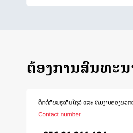
ຕ້ອງການສົນທະນ
ຕິດຕໍກັບພຣູເດັນໂຊລ໌ ແລະ ທີມງານຂອງພວ
Contact number