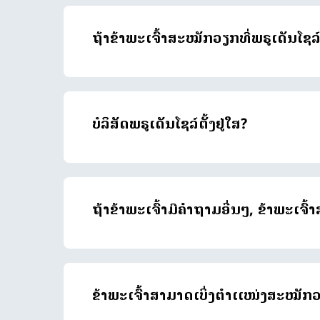
ຖ້າຂ້າພະເຈົ້າສະໝັກວຽກທີ່ພຣູເດັນໂຊລ
ບໍລິສັດພຣູເດັນໂຊລ໌ຕັ້ງຢູ່ໃສ?
ຖ້າຂ້າພະເຈົ້າມີຄຳຖາມອື່ນໆ, ຂ້າພະເຈົ້າ
ຂ້າພະເຈົ້າສາມາດເບິ່ງຕຳເເໜ່ງສະໝັກວຽ