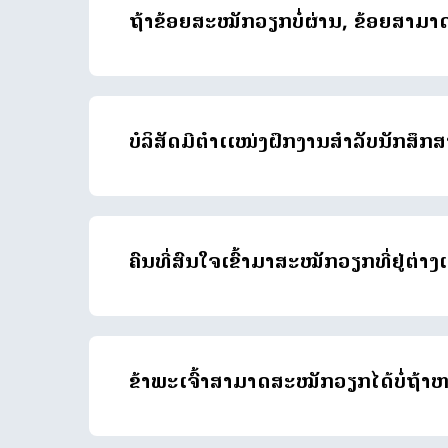
ຖ້າຂ້ອຍສະໝັກວຽກບໍ່ຜ່ານ, ຂ້ອຍສາມາດ
ບໍລິສັດມີຕຳເເໜ່ງຝຶກງານສຳລັບນັກສຶກສ
ຄົນທີ່ສົນໃຈເຂົ້າມາສະໝັກວຽກທີ່ຢູ່ຕ່
ຂ້າພະເຈົ້າສາມາດສະໝັກວຽກໄດ້ບໍ່ຖ້າຫ