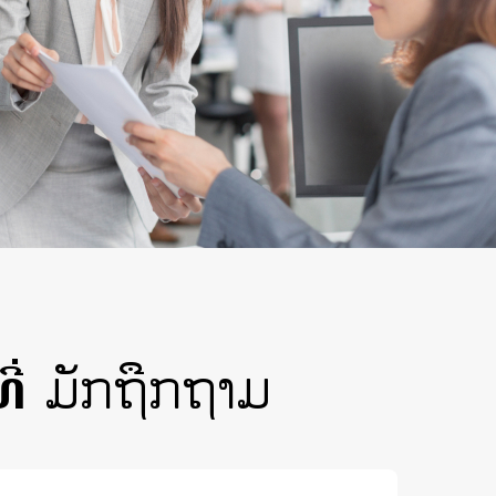
ີ່
ມັກຖືກຖາມ