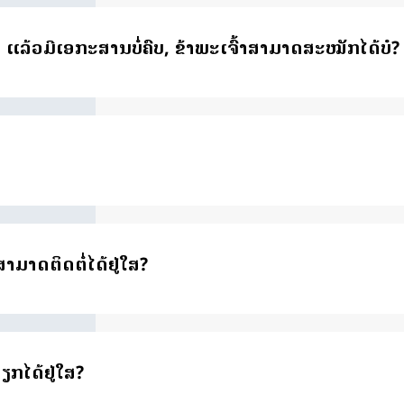
໌ ແລ້ວມີເອກະສານບໍ່ຄົບ, ຂ້າພະເຈົ້າສາມາດສະໝັກໄດ້ບໍ?
ສາມາດຕິດຕໍ່ໄດ້ຢູ່ໃສ?
ກໄດ້ຢູ່ໃສ?