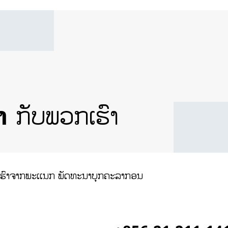
າ
ກັບພວກເຮົາ
ກເຮົາຈາກພະເເນກ ພັດທະນາບຸກຄະລາກອນ